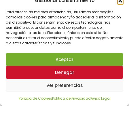
Manresa
Gestionar consentimiento
OKSofás es tu tienda de sofás en Manresa,
Para ofrecer las mejores experiencias, utilizamos tecnologías
especializada en sofás a medida y soluciones
como las cookies para almacenar y/o acceder a la información
del dispositivo. El consentimiento de estas tecnologías nos
para el descanso. Explora nuestra colección
permitirá procesar datos como el comportamiento de
de sofás, sillones, colchones y complementos
navegación o las identificaciones únicas en este sitio. No
diseñados para adaptarse a tu hogar y a tu
consentir o retirar el consentimiento, puede afectar negativamente
a ciertas características y funciones.
estilo de vida.
Aceptar
Denegar
Ver preferencias
Política de Cookies
Política de Privacidad
Aviso Legal